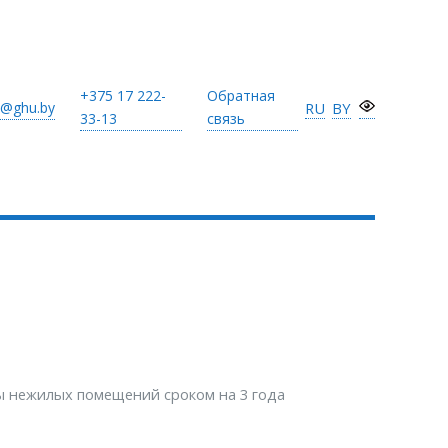
+375 17
222-
Обратная
@ghu.by
RU
BY
33-13
связь
ы нежилых помещений сроком на 3 года