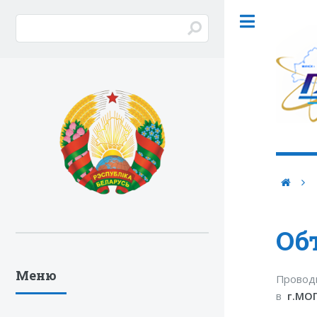
Об
Меню
Проводи
в
г.МО