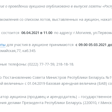
ие о проведении аукциона опубликовано в выпуске газеты «Рэс
акомления со списком лотов, выставленных на аукцион, нажа
н состоится
06.04.2021 в 11.00
по адресу: г.Могилев, ул.Первома
нты
для участия в аукционе принимаются
с 09.00 05.03.2021 до
майская,77, каб.345.
ные телефоны: (0222) 77-77-59, 218-18-18.
о Постановлению Совета Министров Республики Беларусь №197
й величины» с 01.04.2019 базовая арендная величина (БАВ) сос
атор аукциона (продавец и арендодатель) – государственно
ния делами Президента Республики Беларусь (220010, г.Минск,