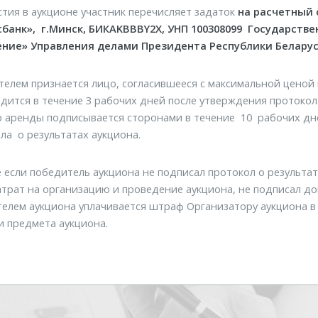
стия в аукционе участник перечисляет задаток
на расчетный
банк», г.Минск, БИК
AKBBBY
2
X
, УНП 100308099 Государств
ение» Управления делами Президента Республики Беларус
елем признается лицо, согласившееся с максимальной ценой
дится в течение 3 рабочих дней после утверждения протокола
 аренды подписывается сторонами в течение 10 рабочих дн
ла о результатах аукциона.
е если победитель аукциона не подписал протокол о результа
атрат на организацию и проведение аукциона, не подписал д
елем аукциона уплачивается штраф Организатору аукциона в 
 предмета аукциона.