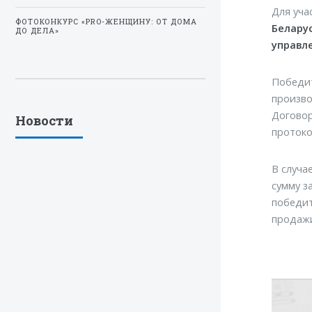
Для уча
ФОТОКОНКУРС «PRO-ЖЕНЩИНУ: ОТ ДОМА
Беларус
ДО ДЕЛА»
управл
Победит
произво
Договор
Новости
протоко
В случа
сумму з
победит
продажи