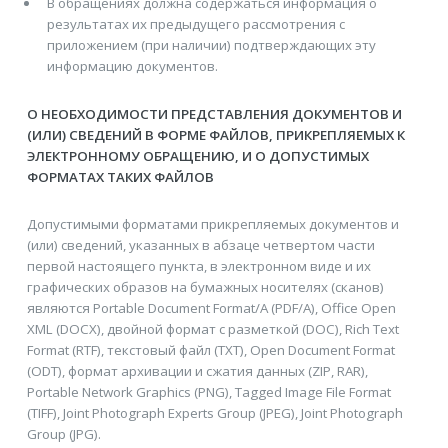
В обращениях должна содержаться информация о
результатах их предыдущего рассмотрения с
приложением (при наличии) подтверждающих эту
информацию документов.
О НЕОБХОДИМОСТИ ПРЕДСТАВЛЕНИЯ ДОКУМЕНТОВ И
(ИЛИ) СВЕДЕНИЙ В ФОРМЕ ФАЙЛОВ, ПРИКРЕПЛЯЕМЫХ К
ЭЛЕКТРОННОМУ ОБРАЩЕНИЮ, И О ДОПУСТИМЫХ
ФОРМАТАХ ТАКИХ ФАЙЛОВ
Допустимыми форматами прикрепляемых документов и
(или) сведений, указанных в абзаце четвертом части
первой настоящего пункта, в электронном виде и их
графических образов на бумажных носителях (сканов)
являются Portable Document Format/A (PDF/A), Office Open
XML (DOCX), двойной формат с разметкой (DOC), Rich Text
Format (RTF), текстовый файл (TXT), Open Document Format
(ODT), формат архивации и сжатия данных (ZIP, RAR),
Portable Network Graphics (PNG), Tagged Image File Format
(TIFF), Joint Photograph Experts Group (JPEG), Joint Photograph
Group (JPG).