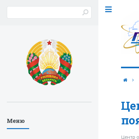
Це
по
Меню
Центр о