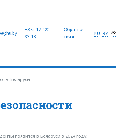
+375 17
222-
Обратная
@ghu.by
RU
BY
33-13
связь
ся в Беларуси
безопасности
енты появится в Беларуси в 2024 году.