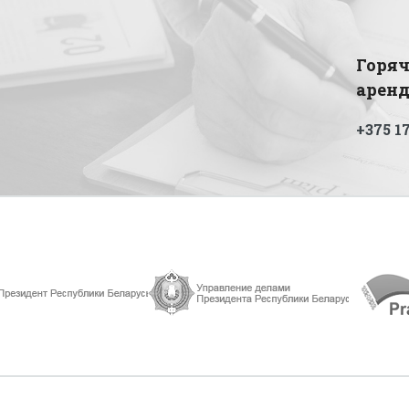
Горяч
арен
+375 17