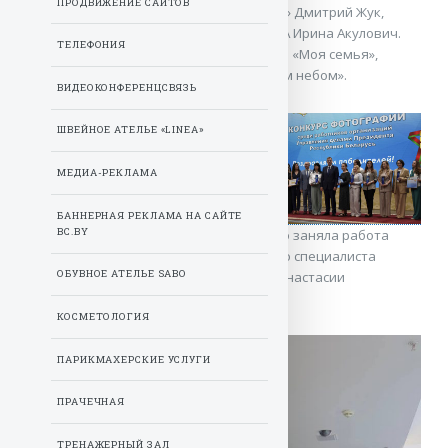
ПРОДВИЖЕНИЕ САЙТОВ
издательского дома «Беларусь сегодня» Дмитрий Жук,
генеральный директор агентства БЕЛТА Ирина Акулович.
ТЕЛЕФОНИЯ
Лучших определили в трех номинациях: «Моя семья»,
«Человек труда», «Беларусь под мирным небом».
ВИДЕОКОНФЕРЕНЦСВЯЗЬ
ШВЕЙНОЕ АТЕЛЬЕ «LINEA»
МЕДИА-РЕКЛАМА
БАННЕРНАЯ РЕКЛАМА НА САЙТЕ
BC.BY
В номинации «Моя семья» второе место заняла работа
«Счастье, когда мама рядом», ведущего специалиста
ОБУВНОЕ АТЕЛЬЕ SABO
главного хозяйственного управления Анастасии
Бобровской.
КОСМЕТОЛОГИЯ
ПАРИКМАХЕРСКИЕ УСЛУГИ
ПРАЧЕЧНАЯ
ТРЕНАЖЕРНЫЙ ЗАЛ