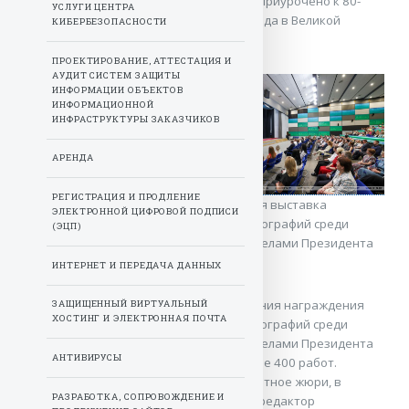
небом» прошел 15 июля. Мероприятие приурочено к 80-
УСЛУГИ ЦЕНТРА
летию Великой Победы советского народа в Великой
КИБЕРБЕЗОПАСНОСТИ
Отечественной войне.
ПРОЕКТИРОВАНИЕ, АТТЕСТАЦИЯ И
АУДИТ СИСТЕМ ЗАЩИТЫ
ИНФОРМАЦИИ ОБЪЕКТОВ
ИНФОРМАЦИОННОЙ
ИНФРАСТРУКТУРЫ ЗАКАЗЧИКОВ
АРЕНДА
РЕГИСТРАЦИЯ И ПРОДЛЕНИЕ
Гостям форума представлена красочная выставка
ЭЛЕКТРОННОЙ ЦИФРОВОЙ ПОДПИСИ
участников конкурса тематических фотографий среди
(ЭЦП)
работников организаций Управления делами Президента
Республики Беларусь.
ИНТЕРНЕТ И ПЕРЕДАЧА ДАННЫХ
В рамках мероприятия прошла церемония награждения
ЗАЩИЩЕННЫЙ ВИРТУАЛЬНЫЙ
ХОСТИНГ И ЭЛЕКТРОННАЯ ПОЧТА
лауреатов и победителей конкурса фотографий среди
работников организаций Управления делами Президента
АНТИВИРУСЫ
Беларуси, на который было подано более 400 работ.
Награды участникам вручило авторитетное жюри, в
РАЗРАБОТКА, СОПРОВОЖДЕНИЕ И
составе которого директор — главный редактор