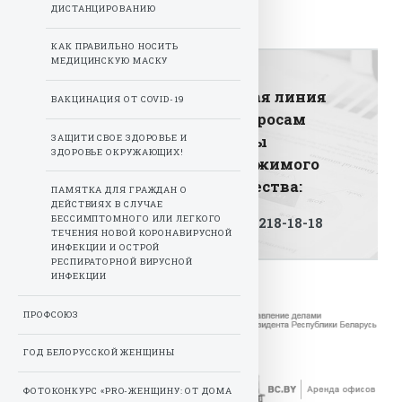
По материалам БелТА и sb.by.
ДИСТАНЦИРОВАНИЮ
КАК ПРАВИЛЬНО НОСИТЬ
МЕДИЦИНСКУЮ МАСКУ
Горячая линия
ВАКЦИНАЦИЯ ОТ COVID-19
по вопросам
ЗАЩИТИ СВОЕ ЗДОРОВЬЕ И
аренды
ЗДОРОВЬЕ ОКРУЖАЮЩИХ!
недвижимого
имущества:
ПАМЯТКА ДЛЯ ГРАЖДАН О
ДЕЙСТВИЯХ В СЛУЧАЕ
БЕССИМПТОМНОГО ИЛИ ЛЕГКОГО
+375 17 218-18-18
ТЕЧЕНИЯ НОВОЙ КОРОНАВИРУСНОЙ
ИНФЕКЦИИ И ОСТРОЙ
РЕСПИРАТОРНОЙ ВИРУСНОЙ
ИНФЕКЦИИ
ПРОФСОЮЗ
ГОД БЕЛОРУССКОЙ ЖЕНЩИНЫ
ФОТОКОНКУРС «PRO-ЖЕНЩИНУ: ОТ ДОМА