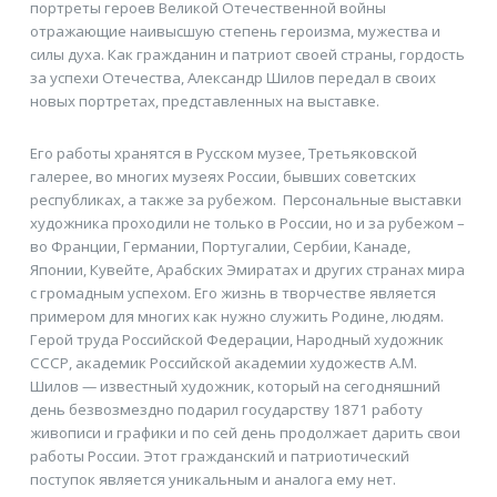
портреты героев Великой Отечественной войны
отражающие наивысшую степень героизма, мужества и
силы духа. Как гражданин и патриот своей страны, гордость
за успехи Отечества, Александр Шилов передал в своих
новых портретах, представленных на выставке.
Его работы хранятся в Русском музее, Третьяковской
галерее, во многих музеях России, бывших советских
республиках, а также за рубежом. Персональные выставки
художника проходили не только в России, но и за рубежом –
во Франции, Германии, Португалии, Сербии, Канаде,
Японии, Кувейте, Арабских Эмиратах и других странах мира
с громадным успехом. Его жизнь в творчестве является
примером для многих как нужно служить Родине, людям.
Герой труда Российской Федерации, Народный художник
СССР, академик Российской академии художеств А.М.
Шилов — известный художник, который на сегодняшний
день безвозмездно подарил государству 1871 работу
живописи и графики и по сей день продолжает дарить свои
работы России. Этот гражданский и патриотический
поступок является уникальным и аналога ему нет.