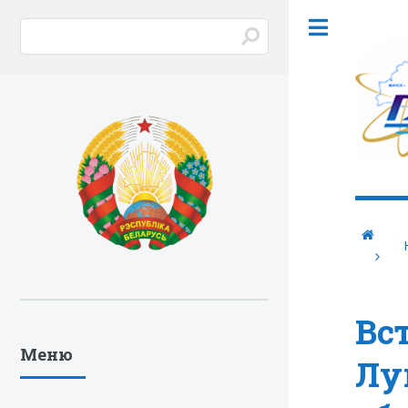
Вс
Меню
Лу