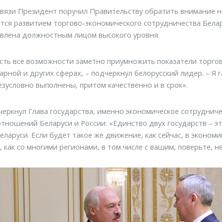
связи Президент поручил Правительству обратить внимание н
тся развитием торгово-экономического сотрудничества Бела
влена должностным лицом высокого уровня.
есть все возможности заметно приумножить показатели торгов
арной и других сферах, – подчеркнул белорусский лидер. – Я
езусловно выполнены, притом качественно и в срок».
черкнул Глава государства, именно экономическое сотруднич
тношений Беларуси и России: «Единство двух государств – э
Беларуси. Если будет такое же движение, как сейчас, в эконом
, как со многими регионами, в том числе с вашим, поверьте, н