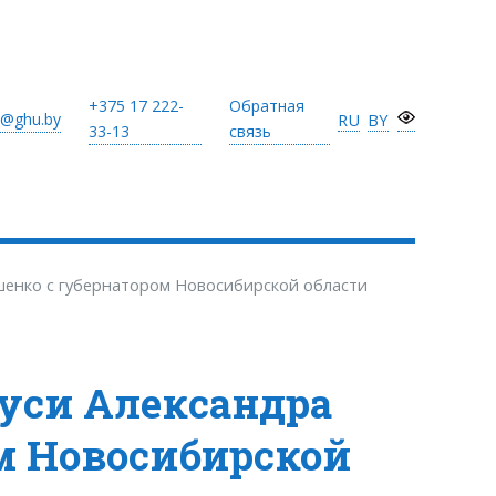
+375 17
222-
Обратная
@ghu.by
RU
BY
33-13
связь
шенко с губернатором Новосибирской области
руси Александра
м Новосибирской