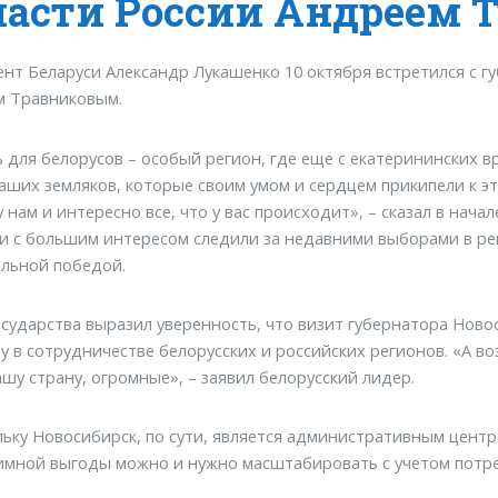
ласти России Андреем
нт Беларуси Александр Лукашенко 10 октября встретился с 
м Травниковым.
 для белорусов – особый регион, где еще с екатерининских 
аших земляков, которые своим умом и сердцем прикипели к это
 нам и интересно все, что у вас происходит», – сказал в нача
и с большим интересом следили за недавними выборами в рег
льной победой.
осударства выразил уверенность, что визит губернатора Ново
у в сотрудничестве белорусских и российских регионов. «А в
ашу страну, огромные», – заявил белорусский лидер.
льку Новосибирск, по сути, является административным центр
имной выгоды можно и нужно масштабировать с учетом потре