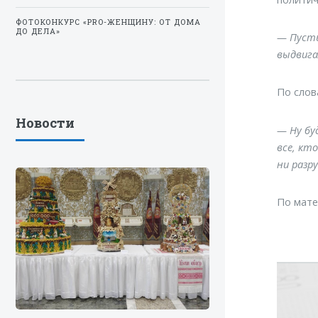
ФОТОКОНКУРС «PRO-ЖЕНЩИНУ: ОТ ДОМА
ДО ДЕЛА»
— Пусть
выдвига
По слов
Новости
— Ну бу
все, кт
ни разр
По мат