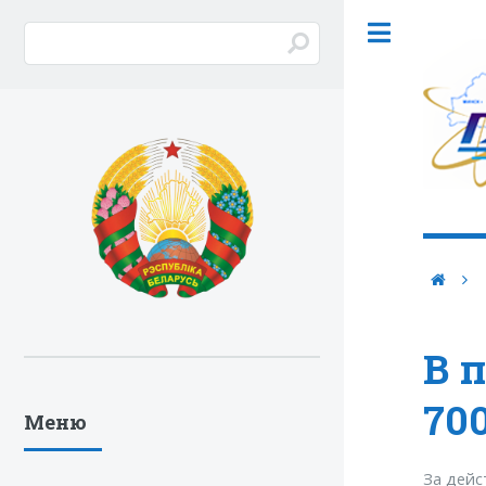
В 
70
Меню
За дейс