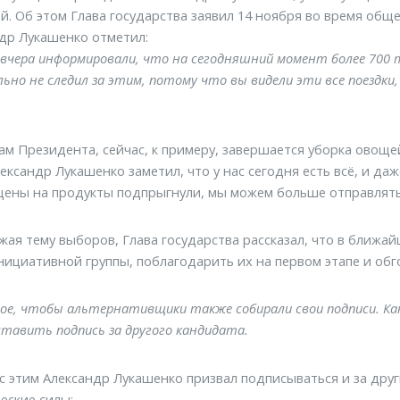
й. Об этом Глава государства заявил 14 ноября во время общ
др Лукашенко отметил:
вчера информировали, что на сегодняшний момент более 700 т
но не следил за этим, потому что вы видели эти все поездки,
ам Президента, сейчас, к примеру, завершается уборка овоще
лександр Лукашенко заметил, что у нас сегодня есть всё, и даж
цены на продукты подпрыгнули, мы можем больше отправлять 
ая тему выборов, Глава государства рассказал, что в ближа
нициативной группы, поблагодарить их на первом этапе и об
ое, чтобы альтернативщики также собирали свои подписи. Ка
тавить подпись за другого кандидата.
 с этим Александр Лукашенко призвал подписываться и за др
еские силы: