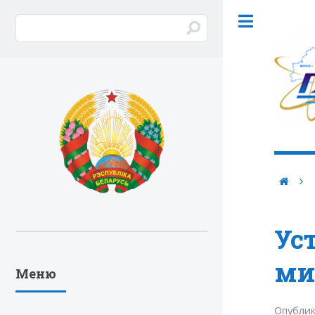
Ус
ми
Меню
Опубли