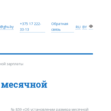
+375 17
222-
Обратная
@ghu.by
RU
BY
33-13
связь
ной зарплаты
 месячной
3 г. № 859 «Об установлении размера месячной