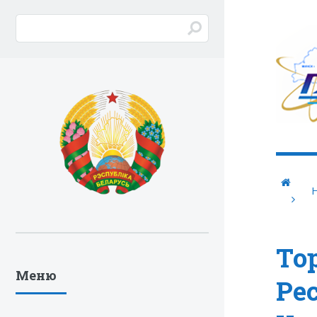
То
Меню
Ре