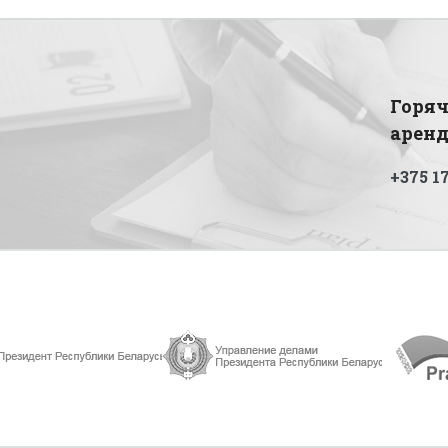
Горяч
арен
+375 17