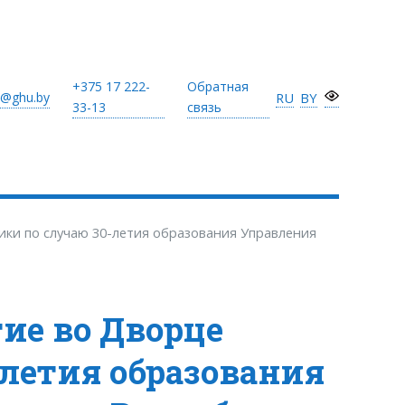
+375 17
222-
Обратная
@ghu.by
RU
BY
33-13
связь
ки по случаю 30-летия образования Управления
ие во Дворце
-летия образования