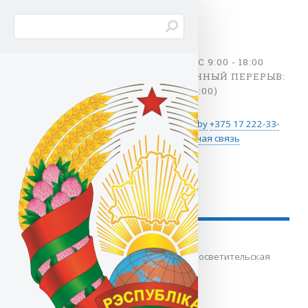
ПН - ПТ С 9:00 - 18:00
(ОБЕДЕННЫЙ ПЕРЕРЫВ:
13:00 - 14:00)
ghu@ghu.by
+375 17
222-33-
13
Обратная связь
RU
BY
Новости
Республиканская информационно-просветительская
акция «Беларусь адзіная»