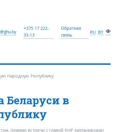
+375 17
222-
Обратная
@ghu.by
RU
BY
33-13
связь
кую Народную Республику
а Беларуси в
публику
том, помимо встречи с главой КНР запланирован