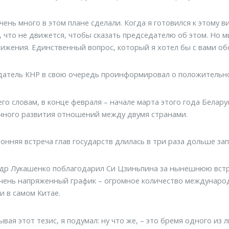
чень много в этом плане сделали. Когда я готовился к этому в
, что не движется, чтобы сказать председателю об этом. Но 
ижения. Единственный вопрос, который я хотел бы с вами обсу
атель КНР в свою очередь проинформировал о положительно
 его словам, в конце февраля – начале марта этого года Бела
ного развития отношений между двумя странами.
онняя встреча глав государств длилась в три раза дольше за
др Лукашенко поблагодарил Си Цзиньпина за нынешнюю встреч
чень напряженный график – огромное количество международ
и в самом Китае.
вая этот тезис, я подумал: ну что же, – это бремя одного из