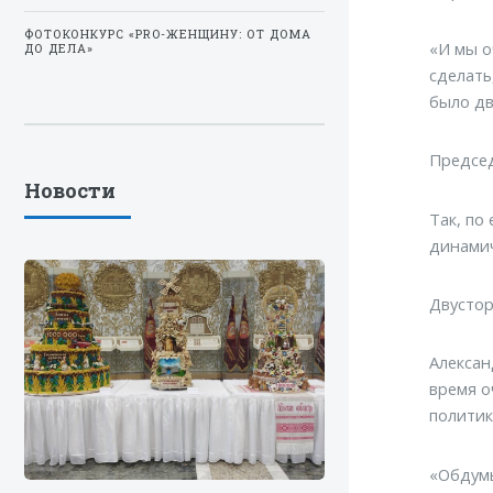
ФОТОКОНКУРС «PRO-ЖЕНЩИНУ: ОТ ДОМА
«И мы о
ДО ДЕЛА»
сделать
было дв
Председ
Новости
Так, по
динамич
Двустор
Алексан
время о
политик
«Обдумы