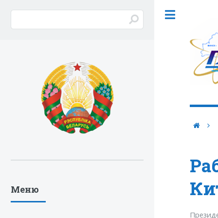
Ра
Ки
Меню
Президе