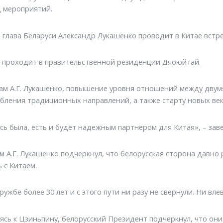
 мероприятий.
 глава Беларуси Александр Лукашенко проводит в Китае встр
 проходит в правительственной резиденции Дяоюйтай.
ам А.Г. Лукашенко, повышение уровня отношений между дву
убления традиционных направлений, а также старту новых ве
сь была, есть и будет надежным партнером для Китая», – заве
м А.Г. Лукашенко подчеркнул, что белорусская сторона давно 
 с Китаем.
ружбе более 30 лет и с этого пути ни разу не свернули. Ни вле
сь к Цзиньпину, белорусский Президент подчеркнул, что они