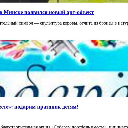
в Минске появился новый арт-объект
ительный символ — скульптура коровы, отлита из бронзы в на
сте»: подарим праздник детям!
 благотворительная акция «Соберем портфель вместе», инициа