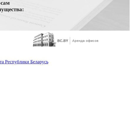
осам
мущества:
а Республики Беларусь