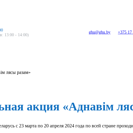
00
ghu@ghu.by
+375 17
: 13:00 - 14:00)
ім лясы разам»
ьная акция «Аднавім ля
арусь с 23 марта по 20 апреля 2024 года по всей стране проход