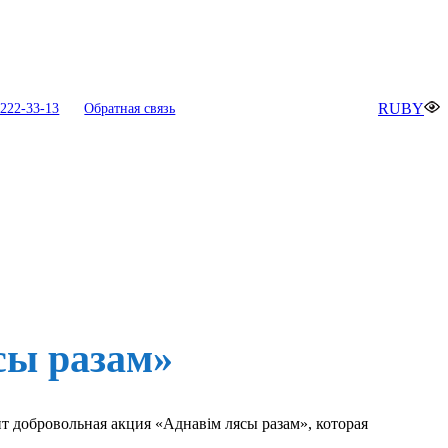
RU
BY
222-33-13
Обратная связь
сы разам»
ит добровольная акция «Аднавім лясы разам», которая