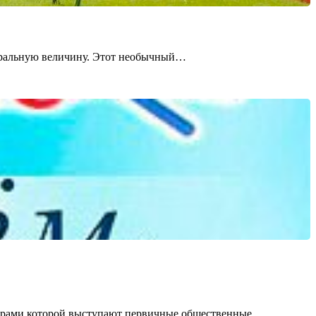
туральную величину. Этот необычный…
торами которой выступают первичные общественные