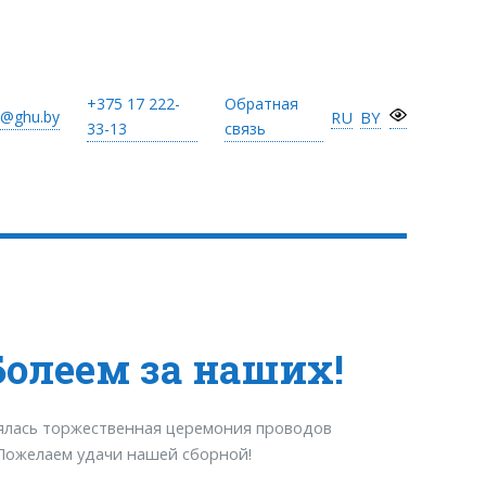
+375 17
222-
Обратная
@ghu.by
RU
BY
33-13
связь
Болеем за наших!
оялась торжественная церемония проводов
 Пожелаем удачи нашей сборной!