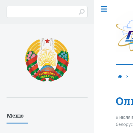
Ол
Меню
9 июля 
белорус