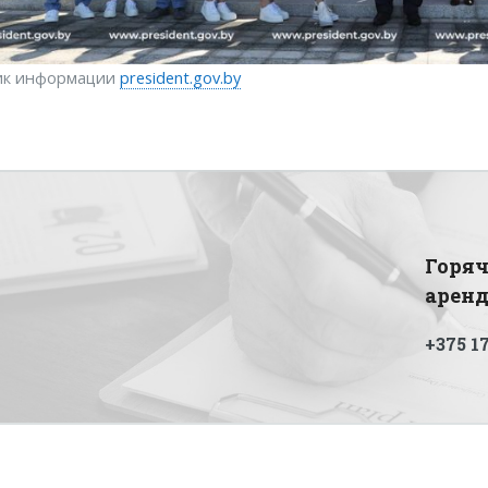
ик информации
president.gov.by
Горяч
арен
+375 17