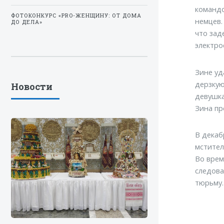
командо
ФОТОКОНКУРС «PRO-ЖЕНЩИНУ: ОТ ДОМА
немцев.
ДО ДЕЛА»
что зад
электро
Зине уд
дерзкую
Новости
девушка
Зина пр
В декаб
мстител
Во врем
следова
тюрьму.