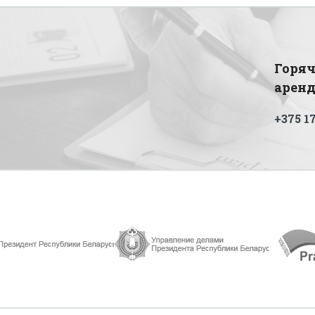
Горяч
арен
+375 17