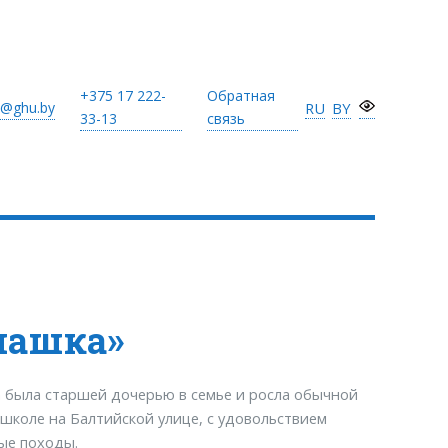
+375 17
222-
Обратная
@ghu.by
RU
BY
33-13
связь
машка»
а была старшей дочерью в семье и росла обычной
 школе на Балтийской улице, с удовольствием
ные походы.