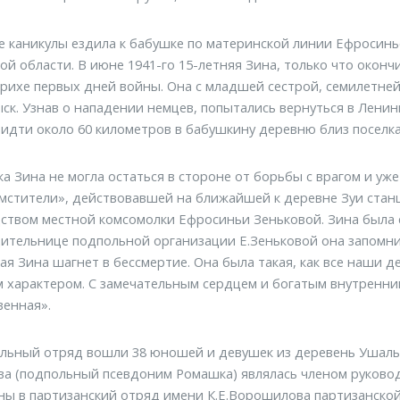
е каникулы ездила к бабушке по материнской линии Ефросин
ой области. В июне 1941-го 15-летняя Зина, только что оконч
рихе первых дней войны. Она с младшей сестрой, семилетней 
ск. Узнав о нападении немцев, попытались вернуться в Ленин
идти около 60 километров в бабушкину деревню близ поселка
а Зина не могла остаться в стороне от борьбы с врагом и уж
стители», действовавшей на ближайшей к деревне Зуи стан
ством местной комсомолки Ефросиньи Зеньковой. Зина была
ительнице подпольной организации Е.Зеньковой она запомнил
ая Зина шагнет в бессмертие. Она была такая, как все наши де
 характером. С замечательным сердцем и богатым внутренним
енная».
льный отряд вошли 38 юношей и девушек из деревень Ушалы,
а (подпольный псевдоним Ромашка) являлась членом руково
ны в партизанский отряд имени К.Е.Ворошилова партизанско