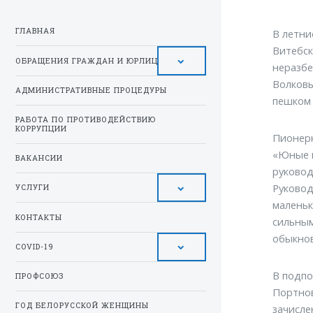
ГЛАВНАЯ
В летни
Витебск
ОБРАЩЕНИЯ ГРАЖДАН И ЮРЛИЦ
неразбе
Волковы
АДМИНИСТРАТИВНЫЕ ПРОЦЕДУРЫ
пешком 
РАБОТА ПО ПРОТИВОДЕЙСТВИЮ
КОРРУПЦИИ
Пионерк
«Юные м
ВАКАНСИИ
руковод
Руковод
УСЛУГИ
маленьк
КОНТАКТЫ
сильным
обыкнов
COVID-19
В подпо
ПРОФСОЮЗ
Портнов
ГОД БЕЛОРУССКОЙ ЖЕНЩИНЫ
зачисле