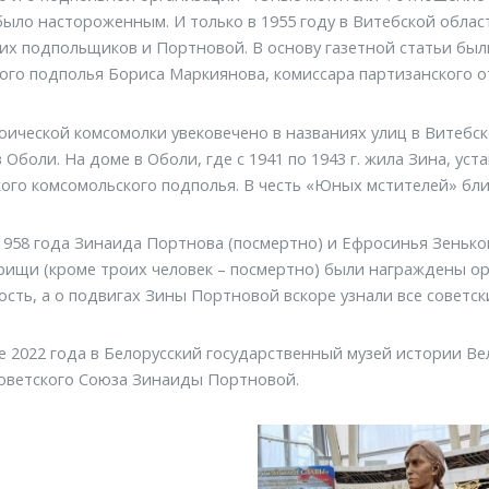
ыло настороженным. И только в 1955 году в Витебской област
их подпольщиков и Портновой. В основу газетной статьи бы
ого подполья Бориса Маркиянова, комиссара партизанского 
оической комсомолки увековечено в названиях улиц в Витебс
 Оболи. На доме в Оболи, где с 1941 по 1943 г. жила Зина, у
ого комсомольского подполья. В честь «Юных мстителей» бли
1958 года Зинаида Портнова (посмертно) и Ефросинья Зенько
рищи (кроме троих человек – посмертно) были награждены о
ость, а о подвигах Зины Портновой вскоре узнали все советск
е 2022 года в Белорусский государственный музей истории В
оветского Союза Зинаиды Портновой.