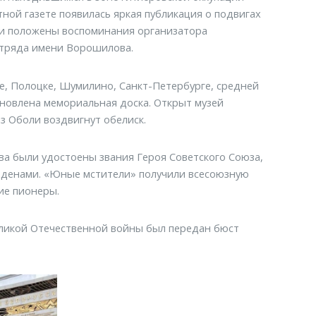
ной газете появилась яркая публикация о подвигах
ли положены воспоминания организатора
отряда имени Ворошилова.
ке, Полоцке, Шумилино, Санкт-Петербурге, средней
становлена мемориальная доска. Открыт музей
з Оболи воздвигнут обелиск.
ва были удостоены звания Героя Советского Союза,
рденами. «Юные мстители» получили всесоюзную
ие пионеры.
еликой Отечественной войны был передан бюст