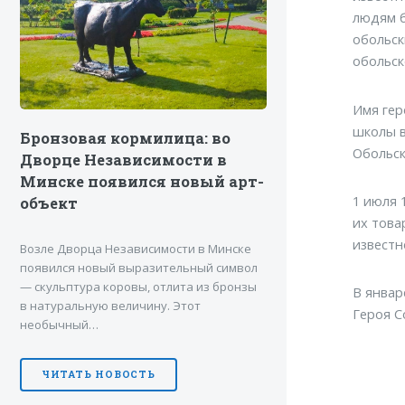
людям б
обольск
обольск
Имя гер
школы в
Бронзовая кормилица: во
Обольск
Дворце Независимости в
Минске появился новый арт-
1 июля 
объект
их това
известн
Возле Дворца Независимости в Минске
появился новый выразительный символ
— скульптура коровы, отлита из бронзы
В январ
в натуральную величину. Этот
Героя С
необычный…
ЧИТАТЬ НОВОСТЬ