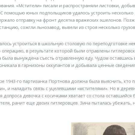
вания. «Мстители» писали и распространяли листовки, добы
 С помощью юных подпольщиков удалось устроить несколько д
ержало отправку на фронт десятка вражеских эшелонов. Поз
станцию, сожгли льнозавод, вывели из строя несколько грузов
алось устроиться в школьную столовую по переподготовке не
 операцию, в результате которой были отравлены гитлеровс
 была вынуждена съесть отравленную еду. Чудом оставшись в 
оникала в гарнизоны оккупантов и добывала ценные сведения
ре 1943-го партизанка Портнова должна была выяснить, кто
и», и наладить связь с уцелевшими «мстителями». Но в дере
я допроса девочка с косичками хватает со стола оставшийся 
теля, ранит еще двоих гитлеровцев. Зина пыталась убежать, 