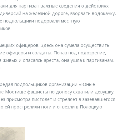
вали для партизан важные сведения о действиях
иверсий на железной дороге, взорвать водокачку,
же подпольщики подорвали местную
иков.
мецких офицеров. Здесь она сумела осуществить
кие офицеры и солдаты. Попав под подозрение,
живых и опасаясь ареста, она ушла к партизанам.
.
 предал подпольщиков организации «Юные
вне Мостище фашисты по доносу схватили девушку.
без присмотра пистолет и стреляет в зазевавшегося
но ей прострелили ноги и отвезли в Полоцкую