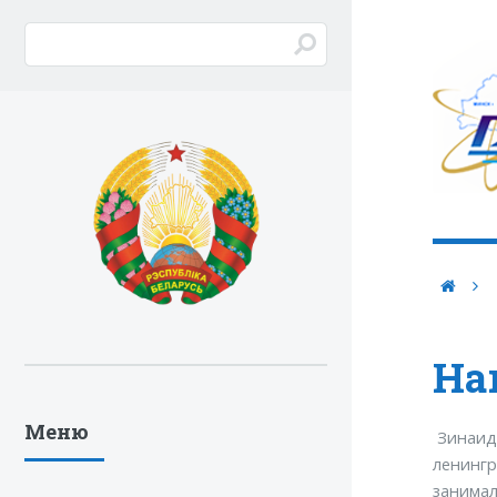
На
Меню
Зинаида
ленингр
занимал