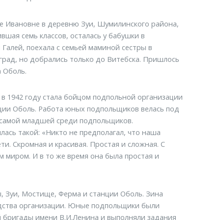
ье Ивановне в деревню Зуи, Шумилинского района,
ившая семь классов, осталась у бабушки в
Галей, поехала с семьей маминой сестры в
град, но добрались только до Витебска. Пришлось
 Оболь.
е в 1942 году стала бойцом подпольной организации
ции Оболь. Работа юных подпольщиков велась под
 самой младшей среди подпольщиков.
ась такой: «Никто не предполагал, что наша
ти. Скромная и красивая. Простая и сложная. С
 миром. И в то же время она была простая и
 Зуи, Мостище, Ферма и станции Оболь. Зина
дства организации. Юные подпольщики были
й бригады имени В.И.Ленина и выполняли задания