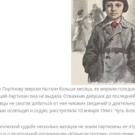
 Портнову зверски пытали больше месяца, ее морили голодом
ей-партизан она не выдала. Отважная девушка до последней
вцы не смогли добиться от нее никаких сведений о деятельно
ью ослепшую и седую, расстреляли 10 января 1944 г. Чуть бо
агической судьбе несколько месяцев не знали партизаны ее о
о и о подпольной организации «Юные мстители»: отношение 