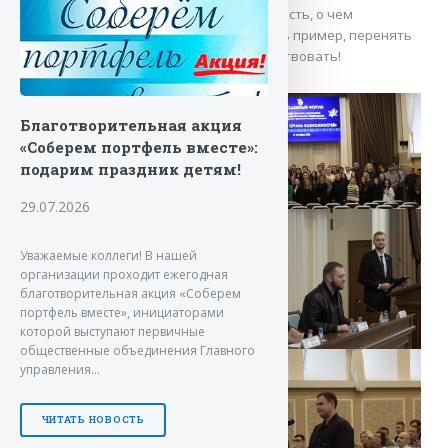
«Молодежный форум 2025» завершен, есть, о чем
поразмышлять и подумать, с кого взять пример, перенять
опыт и не упуская возможности — действовать!
Благотворительная акция
«Соберем портфель вместе»:
подарим праздник детям!
29.07.2026
Уважаемые коллеги! В нашей
организации проходит ежегодная
благотворительная акция «Соберем
портфель вместе», инициаторами
которой выступают первичные
общественные объединения Главного
управления…
ЧИТАТЬ НОВОСТЬ