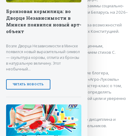
о подходах к разработке новой программы социально-
Бронзовая кормилица: во
экономического развития Республики Беларусь на 2026–
Дворце Независимости в
2030 годы;
Минске появился новый арт-
о реальном использовании множества возможностей
объект
нашей молодёжью, предусмотренных Конституцией.
Диалог получился продуктивным, насыщенным,
Возле Дворца Независимости в Минске
появился новый выразительный символ
интересным, с юмором и даже с прочтением стихов С.
— скульптура коровы, отлита из бронзы
Есенина.
в натуральную величину. Этот
необычный…
Завершением форума стало выступление блогера,
молодого директора Червенского ООО «Агро-Лукомль»
ЧИТАТЬ НОВОСТЬ
Назара Мельникова, который провел мастер-класс о том,
как не нужно боятся ничего нового, как определять
приоритеты в жизни, ставить перед собой цели и уверенно
идти к их достижению.
«Нет ничего невозможного, есть только дисциплина и
поставленная цель» — считает Назар Мельников.