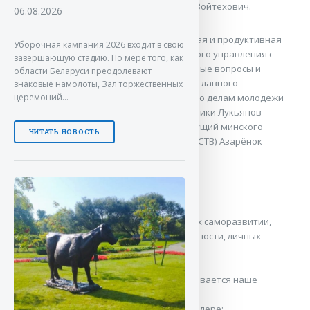
это реальность» – подчеркнул Алексей Войтехович.
06.08.2026
В рамках форума состоялась насыщенная и продуктивная
Уборочная кампания 2026 входит в свою
диалоговая площадка молодежи Главного управления с
завершающую стадию. По мере того, как
приглашенными спикерами. На различные вопросы и
области Беларуси преодолевают
волнующие темы отвечали: начальник главного
знаковые намолоты, Зал торжественных
управления идеологической работы и по делам молодежи
церемоний…
Мингорисполкома, член Совета республики Лукьянов
Александр Сергеевич и журналист, ведущий минского
ЧИТАТЬ НОВОСТЬ
телеканала «Столичное телевидение» (СТВ) Азарёнок
Григорий Юрьевич.
Были затронуты темы:
о карьерном росте приглашенных, их саморазвитии,
самоотдаче своему делу, инициативности, личных
лайфхаках;
традиционных семейных ценностей;
реальных вызовах, с которым сталкивается наше
государство на сегодняшний день;
о сильном государстве — сильном лидере;