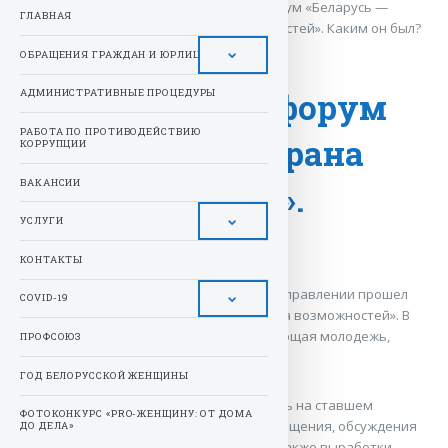
Молодежный форум «Беларусь —
Новости
ГЛАВНАЯ
страна возможностей». Каким он был?
ОБРАЩЕНИЯ ГРАЖДАН И ЮРЛИЦ
Молодежный форум
АДМИНИСТРАТИВНЫЕ ПРОЦЕДУРЫ
РАБОТА ПО ПРОТИВОДЕЙСТВИЮ
«Беларусь — страна
КОРРУПЦИИ
ВАКАНСИИ
возможностей».
УСЛУГИ
Каким он был?
КОНТАКТЫ
17 октября в Главном хозяйственном управлении прошел
COVID-19
молодежный форум «Беларусь — страна возможностей». В
мероприятии приняла участие работающая молодежь,
ПРОФСОЮЗ
руководство и приглашённые спикеры.
ГОД БЕЛОРУССКОЙ ЖЕНЩИНЫ
Молодые люди с энтузиазмом собрались на ставшем
ФОТОКОНКУРС «PRO-ЖЕНЩИНУ: ОТ ДОМА
ежегодным молодежном форуме для общения, обсуждения
ДО ДЕЛА»
со спикерами актуальных вопросов, а также выработки