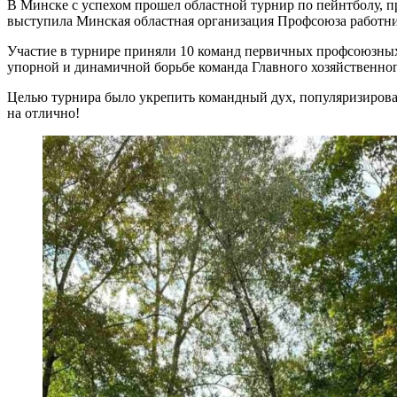
В Минске с успехом прошел областной турнир по пейнтболу, 
выступила Минская областная организация Профсоюза работн
Участие в турнире приняли 10 команд первичных профсоюзных о
упорной и динамичной борьбе команда Главного хозяйственног
Целью турнира было укрепить командный дух, популяризирова
на отлично!