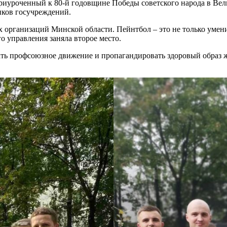
приуроченный к 80-й годовщине Победы советского народа в Ве
иков госучреждений.
рганизаций Минской области. Пейнтбол – это не только умение 
о управления заняла второе место.
ть профсоюзное движение и пропагандировать здоровый образ ж