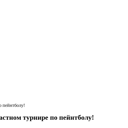
о пейнтболу!
астном турнире по пейнтболу!