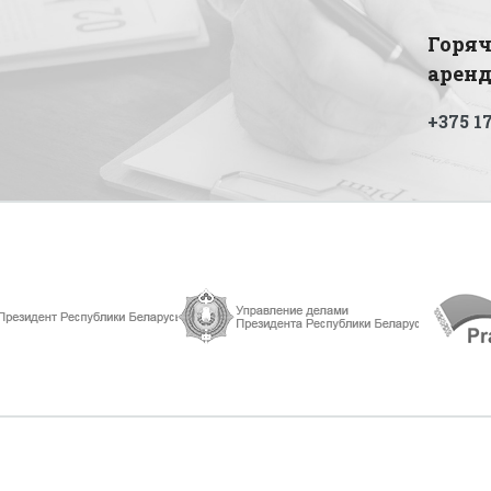
Горяч
арен
+375 17