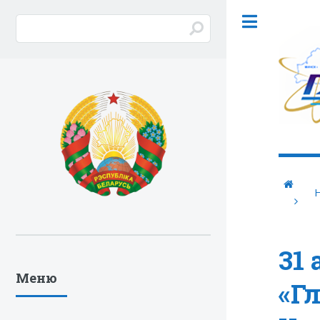
31
Меню
«Г