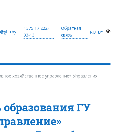
+375 17
222-
Обратная
@ghu.by
RU
BY
33-13
связь
лавное хозяйственное управление» Управления
ь образования ГУ
правление»