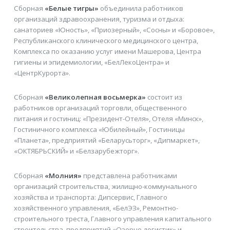
Сборная
«Белые тигры»
объединила работников
организаций здравоохранения, туризма и отдыха:
санаториев «Юность», «Приозерный», «Сосны» и «Боровое»,
Республиканского клинического медицинского центра,
Комплекса по оказанию услуг имени Машерова, Центра
гигиены и эпидемиологии, «БелЛекоЦентра» и
«ЦентрКурорта».
Сборная
«Великолепная восьмерка»
состоит из
работников организаций торговли, общественного
питания и гостиниц: «Президент-Отеля», Отеля «Минск»,
Гостиничного комплекса «Юбилейный», Гостиницы
«Планета», предприятий «Беларусьторг», «Дипмаркет»,
«ОКТЯБРЬСКИЙ» и «Белзарубежторг».
Сборная
«Молния»
представлена работниками
организаций строительства, жилищно-коммунального
хозяйства и транспорта: Дипсервис, Главного
хозяйственного управления, «БелЭЗ», Ремонтно-
строительного треста, Главного управления капитального
строительства, предприятий «Озерцо-логистик» и